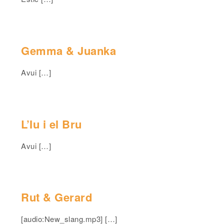
Gemma & Juanka
Avui […]
L’Iu i el Bru
Avui […]
Rut & Gerard
[audio:New_slang.mp3] […]