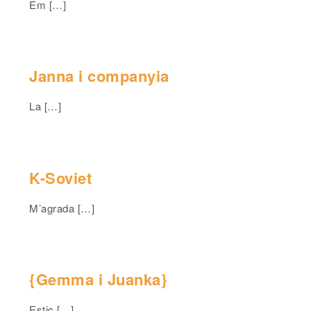
Em […]
Janna i companyia
La […]
K-Soviet
M’agrada […]
{Gemma i Juanka}
Estic […]