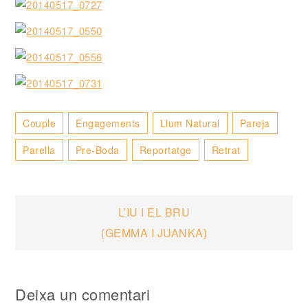
Couple
Engagements
Llum Natural
Pareja
Parella
Pre-Boda
Reportatge
Retrat
Navegació
L’IU I EL BRU
{GEMMA I JUANKA}
d'entrades
Deixa un comentari