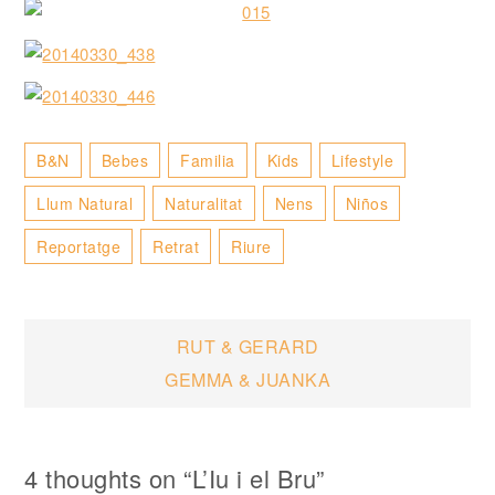
B&n
Bebes
Familia
Kids
Lifestyle
Llum Natural
Naturalitat
Nens
Niños
Reportatge
Retrat
Riure
Navegació
RUT & GERARD
GEMMA & JUANKA
d'entrades
4 thoughts on “
L’Iu i el Bru
”