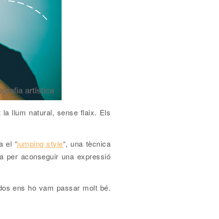
la llum natural, sense flaix. Els
 el “
jumping style
“, una tècnica
ada per aconseguir una expressió
s dos ens ho vam passar molt bé.