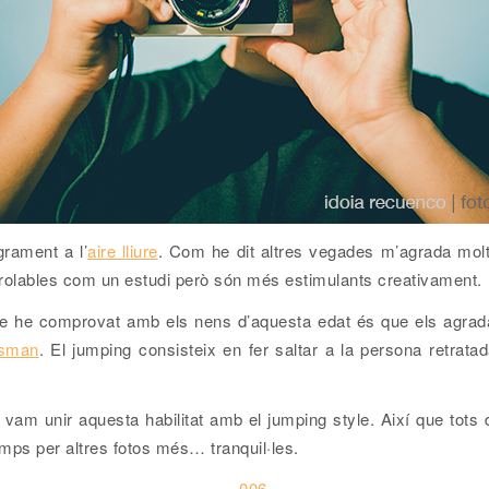
rament a l’
aire lliure
. Com he dit altres vegades m’agrada molt 
trolables com un estudi però són més estimulants creativament.
e he comprovat amb els nens d’aquesta edat és que els agrada
lsman
. El jumping consisteix en fer saltar a la persona retrat
vam unir aquesta habilitat amb el jumping style. Així que tot
ps per altres fotos més… tranquil·les.