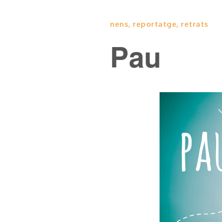
nens
,
reportatge
,
retrats
Pau