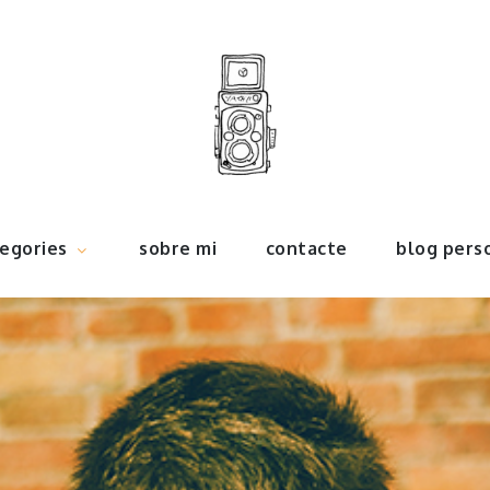
pecialitzada en concerts, bodes, nens, viatges i retrats.
egories
sobre mi
contacte
blog pers