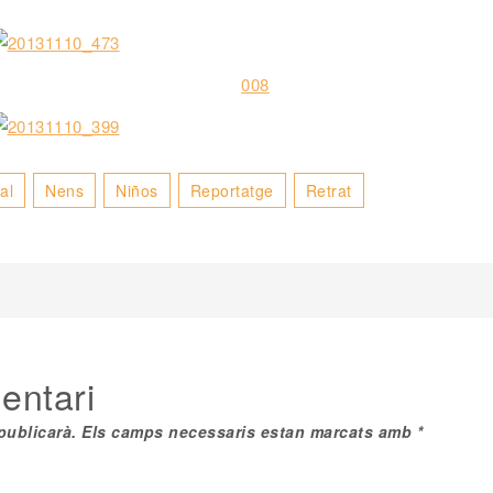
al
Nens
Niños
Reportatge
Retrat
ó
s
entari
publicarà.
Els camps necessaris estan marcats amb
*