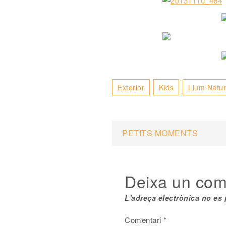
Exterior
Kids
Llum Natur
Navegaci
PETITS MOMENTS
d'entrade
Deixa un com
L'adreça electrònica no es 
Comentari
*