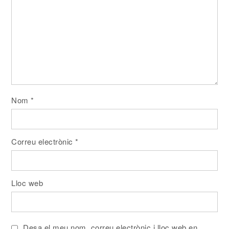
Nom
*
Correu electrònic
*
Lloc web
Desa el meu nom, correu electrònic i lloc web en