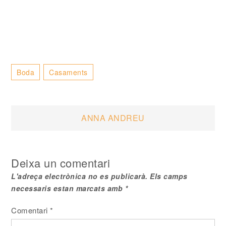
Boda
Casaments
Navegació
ANNA ANDREU
d'entrades
Deixa un comentari
L'adreça electrònica no es publicarà.
Els camps
necessaris estan marcats amb
*
Comentari
*