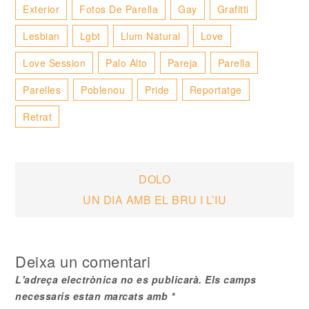
Exterior
Fotos De Parella
Gay
Grafitti
Lesbian
Lgbt
Llum Natural
Love
Love Session
Palo Alto
Pareja
Parella
Parelles
Poblenou
Pride
Reportatge
Retrat
Navegació
DOLO
UN DIA AMB EL BRU I L’IU
d'entrades
Deixa un comentari
L'adreça electrònica no es publicarà.
Els camps
necessaris estan marcats amb
*