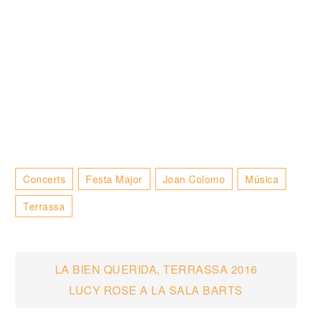
Concerts
Festa Major
Joan Colomo
Música
Terrassa
Navegació
LA BIEN QUERIDA, TERRASSA 2016
LUCY ROSE A LA SALA BARTS