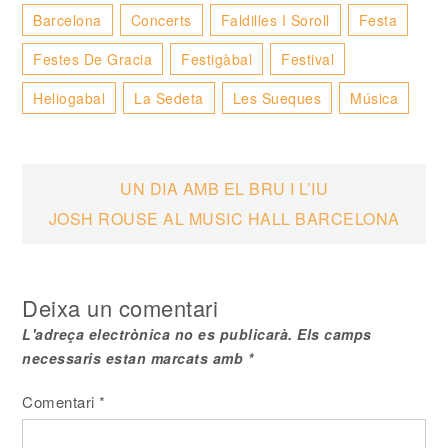
Barcelona
Concerts
Faldilles I Soroll
Festa
Festes De Gracia
Festigàbal
Festival
Heliogabal
La Sedeta
Les Sueques
Música
Navegació
UN DIA AMB EL BRU I L’IU
JOSH ROUSE AL MUSIC HALL BARCELONA
d'entrades
Deixa un comentari
L'adreça electrònica no es publicarà.
Els camps
necessaris estan marcats amb
*
Comentari
*